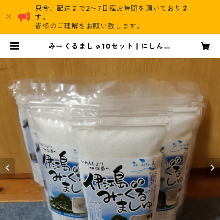
只今、配送まで2〜7日程お時間を頂いておりま
す。
皆様のご理解をお願い致します。
みーぐるましゅ10セット | にしんす
にEC