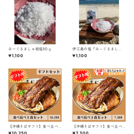
みーぐるましゅ粗塩50ｇ
伊江島の塩『み～ぐるまし
ゅ』
¥1,100
¥1,100
【沖縄そばギフト】食べ比べ
【沖縄そばギフト】食べ比べ
「５食」セット♪
「３食」セット♪
¥10,250
¥7,300